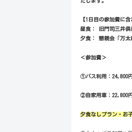
たします。
【1日目の参加費に含
昼食： 旧門司三井
夕食： 懇親会「万
＜参加費＞
①バス利用：24,80
②自家用車：22,80
夕食なしプラン・お